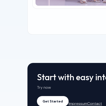
Start with easy in
Try now
Get Started
Impressum
Contact