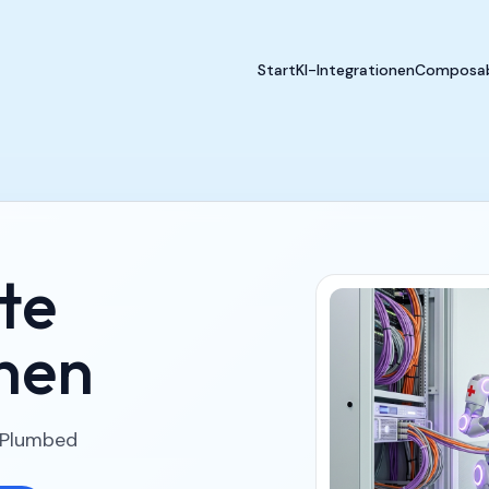
Start
KI-Integrationen
Composab
te
onen
n Plumbed