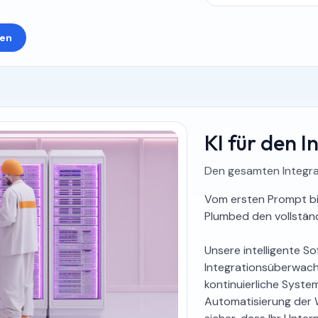
ren
KI für den 
Den gesamten Integra
Vom ersten Prompt b
Plumbed den vollstä
Unsere intelligente S
Integrationsüberwach
kontinuierliche Syste
Automatisierung der W