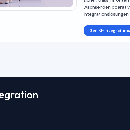
sicher, dass Ihr Unter
wachsenden operative
Integrationslösungen t
Den KI-Integration
tegration