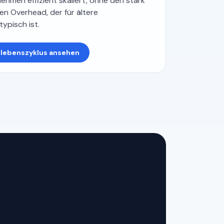
nehmen effizient skaliert, ohne den stark
n Overhead, der für ältere
ypisch ist.
slebenszyklus ansehen