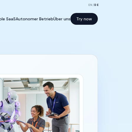
EN
/
DE
le SaaS
Autonomer Betrieb
Über uns
Try now