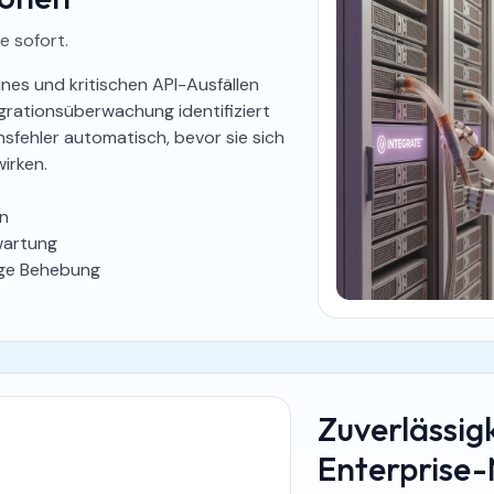
e sofort.
ines und kritischen API-Ausfällen
egrationsüberwachung identifiziert
sfehler automatisch, bevor sie sich
irken.
rn
wartung
ige Behebung
Zuverlässigk
Enterprise-