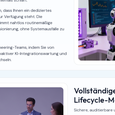
iemals schläft.
, dass Ihnen ein dediziertes
ur Verfügung steht. Die
nimmt nahtlos routinemäßige
onierung, ohne Systemausfälle zu
ineering-Teams, indem Sie von
oaktiver KI-Integrationswartung und
hseln.
Vollständi
Lifecycle-
Sichere, auditierbare