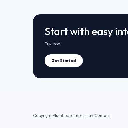
Start with easy in
Try now
Get Started
Copyright Plumbed.io
Impressum
Contact