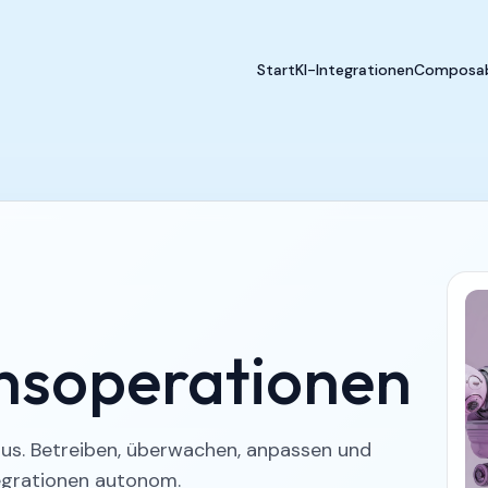
Start
KI-Integrationen
Composab
onsoperationen
aus. Betreiben, überwachen, anpassen und
tegrationen autonom.