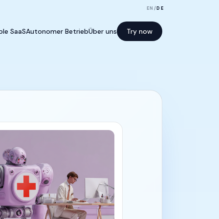
EN
/
DE
le SaaS
Autonomer Betrieb
Über uns
Try now